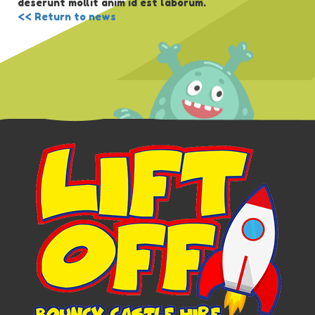
deserunt mollit anim id est laborum.
<< Return to news