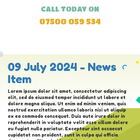
CALL TODAY ON
07500 059 534
09 July 2024 - News
Item
Lorem ipsum dolor sit amet, consectetur adipiscing
elit, sed do eiusmod tempor incididunt ut labore et
dolore magna aliqua. Ut enim ad minim veniam, quis
nostrud exercitation ullamco laboris nisi ut aliquip
ex ea commodo consequat. Duis aute irure dolor in
reprehenderit in voluptate velit esse cillum dolore
eu fugiat nulla pariatur. Excepteur sint occaecat
cupidatat non proident, sunt in culpa qui officia